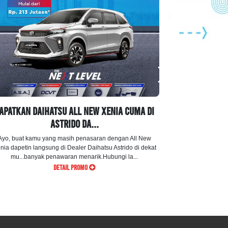
APATKAN DAIHATSU ALL NEW XENIA CUMA DI
Pastikan Mob
ASTRIDO DA...
Ayo, buat kamu yang masih penasaran dengan All New
Pastikan Mobil 
nia dapetin langsung di Dealer Daihatsu Astrido di dekat
Tenang, Aman, 
mu...banyak penawaran menarik.Hubungi la...
Bengke
DETAIL PROMO