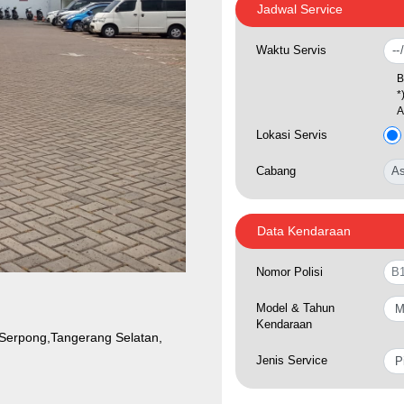
Jadwal Service
Waktu Servis
B
*
A
Lokasi Servis
Cabang
Data Kendaraan
Nomor Polisi
Model & Tahun
Kendaraan
 Serpong,Tangerang Selatan,
Jenis Service