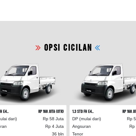
OPSI CICILAN
H E4..
Rp 168 Juta (OTR)
1.3 STD FH E4..
Rp 168 Ju
lai dari)
Rp 58 Juta
DP (mulai dari)
Rp 5
ran
Rp 4 Juta
Angsuran
Rp 
36 bln
Tenor