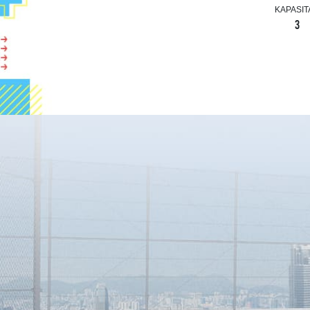
KAPASIT
3