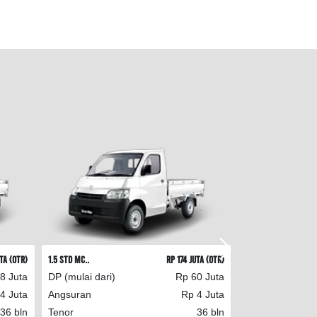
ta (OTR)
1.5 STD MC..
Rp 174 Juta (OTR)
1.5 3W MC..
8 Juta
DP (mulai dari)
Rp 60 Juta
DP (mulai dari)
4 Juta
Angsuran
Rp 4 Juta
Angsuran
36 bln
Tenor
36 bln
Tenor