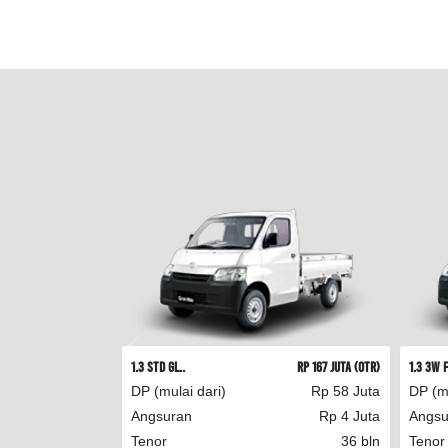
1.3 STD GL..
Rp 167 Juta (OTR)
1.3 3W F
DP (mulai dari)
Rp 58 Juta
DP (mu
Angsuran
Rp 4 Juta
Angsu
Tenor
36 bln
Tenor