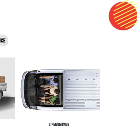
NCE
3 Penumpang
Do