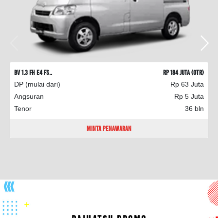
BV 1.3 FH E4 FS..
Rp 184 Juta (OTR)
DP (mulai dari)
Rp 63 Juta
Angsuran
Rp 5 Juta
Tenor
36 bln
Minta Penawaran