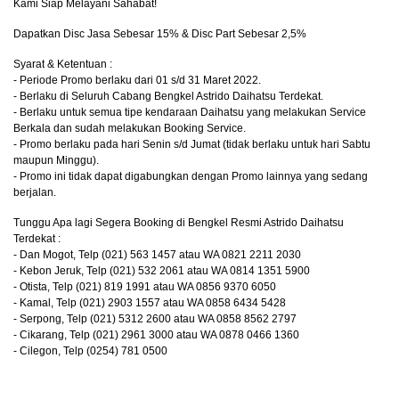
Kami Siap Melayani Sahabat!
Dapatkan Disc Jasa Sebesar 15% & Disc Part Sebesar 2,5%
Syarat & Ketentuan :
- Periode Promo berlaku dari 01 s/d 31 Maret 2022.
- Berlaku di Seluruh Cabang Bengkel Astrido Daihatsu Terdekat.
- Berlaku untuk semua tipe kendaraan Daihatsu yang melakukan Service
Berkala dan sudah melakukan Booking Service.
- Promo berlaku pada hari Senin s/d Jumat (tidak berlaku untuk hari Sabtu
maupun Minggu).
- Promo ini tidak dapat digabungkan dengan Promo lainnya yang sedang
berjalan.
Tunggu Apa lagi Segera Booking di Bengkel Resmi Astrido Daihatsu
Terdekat :
- Dan Mogot, Telp (021) 563 1457 atau WA 0821 2211 2030
- Kebon Jeruk, Telp (021) 532 2061 atau WA 0814 1351 5900
- Otista, Telp (021) 819 1991 atau WA 0856 9370 6050
- Kamal, Telp (021) 2903 1557 atau WA 0858 6434 5428
- Serpong, Telp (021) 5312 2600 atau WA 0858 8562 2797
- Cikarang, Telp (021) 2961 3000 atau WA 0878 0466 1360
- Cilegon, Telp (0254) 781 0500