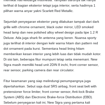
terlihat di bagian eksterior tetapi juga interior, serta hadirnya 1
pilihan warna anyar yakni Scarlett Red Metallic.
Sejumlah penyegaran eksterior yang dilakukan tampak dari dark
grille with chrome ornament, black outer mirror, LED smoked
head lamp dan new polished alloy wheel design pada tipe 1.2 R
Deluxe. Ada juga shark fin antenna yang keren. Nuansa sporty
juga terlihat di interior dengan kelir warna hitam dan pattern red
dot ornament pada kursi. Sementara head lining hitam
memberikan kesan interior yang lebih luas dan tidak mudah kotor.
Di sisi lain, beberapa fitur mumpuni tetap setia menemani. New
Sigra masih memiliki head unit 2DIN 8 inchi, front corner sensor,
rear sensor, parking camera dan rear circulator.
Fitur keamanan yang siap melindungi penumpangnya juga
dipertahankan. Sebut saja dual SRS airbag, front seat belt with
pretensioner force limiter, front corner sensor, Anti-lock Brake
System (ABS) dan Electronic Brake-force Distribution (EBD).
Sebelum penyegaran kali ini, New Sigra yang pertama kali