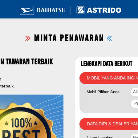
MINTA PENAWARAN
n Tawaran Terbaik
Lengkapi Data Berikut
MOBIL YANG ANDA INGI
p
erbaik.
Mobil Pilihan Anda
DATA DIRI & DEALER YA
Nama Lengkap