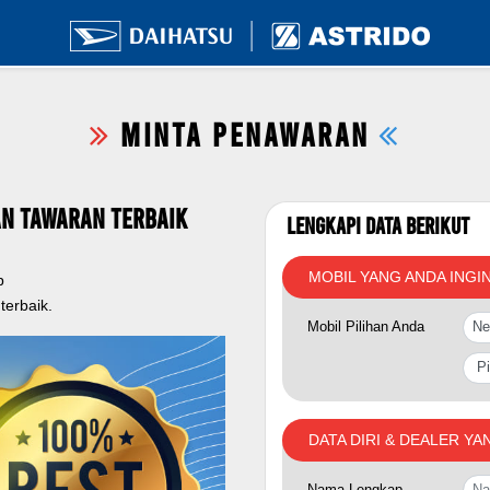
MINTA PENAWARAN
n Tawaran Terbaik
Lengkapi Data Berikut
MOBIL YANG ANDA INGI
p
erbaik.
Mobil Pilihan Anda
DATA DIRI & DEALER YA
Nama Lengkap