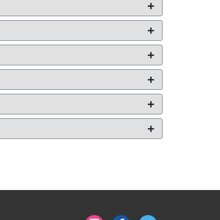
+
+
+
+
+
+