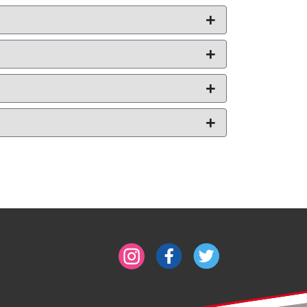
+
+
+
+