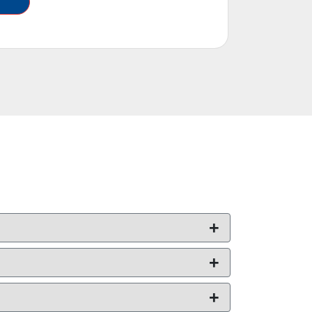
+
+
+