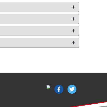
+
+
+
+