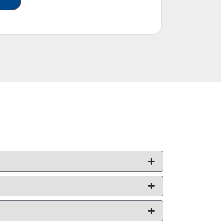
+
+
+