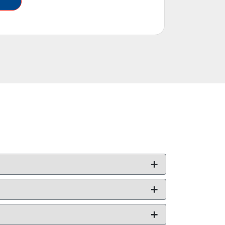
+
+
+