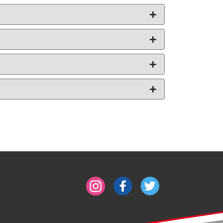
+
+
+
+